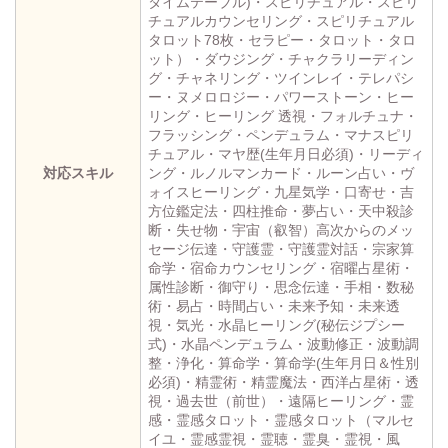
タイムテーブル)・スピリチュアル・スピリ
チュアルカウンセリング・スピリチュアル
タロット78枚・セラピー・タロット・タロ
ット）・ダウジング・チャクラリーディン
グ・チャネリング・ツインレイ・テレパシ
ー・ヌメロロジー・パワーストーン・ヒー
リング・ヒーリング 透視・フォルチュナ・
フラッシング・ペンデュラム・マナスピリ
チュアル・マヤ歴(生年月日必須)・リーディ
対応スキル
ング・ルノルマンカード・ルーン占い・ヴ
ォイスヒーリング・九星気学・口寄せ・吉
方位鑑定法・四柱推命・夢占い・天中殺診
断・失せ物・宇宙（叡智）高次からのメッ
セージ伝達・守護霊・守護霊対話・宗家算
命学・宿命カウンセリング・宿曜占星術・
属性診断・御守り・思念伝達・手相・数秘
術・易占・時間占い・未来予知・未来透
視・気光・水晶ヒーリング(秘伝ジプシー
式)・水晶ペンデュラム・波動修正・波動調
整・浄化・算命学・算命学(生年月日＆性別
必須)・精霊術・精霊魔法・西洋占星術・透
視・過去世（前世）・遠隔ヒーリング・霊
感・霊感タロット・霊感タロット（マルセ
イユ・霊感霊視・霊聴・霊臭・霊視・風