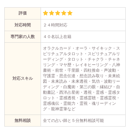
評価
対応時間
２４時間対応
専門家の人数
４０名以上在籍
オラクルカード・オーラ・サイキック・ス
ピリチュアルタロット・スピリチュアルリ
ーディング・タロット・チャクラ・チャネ
リング・マヤ歴・レイキヒーリング・八神
書術・前世・千里眼・四柱推命・声波動・
守護霊・思念伝達・想念読み取り・未来絵
対応スキル
図・未来読み・未来透視・気功・波動リー
ディング・白魔術・第三の眼・縁結び・自
動書記・西洋占星術・透視・霊感・霊感タ
ロット・霊感透視・霊感霊聴・霊感霊視・
霊感魂伝・霊能力・霊視・魂リーディン
グ・龍神霊筆など
無料相談
全ての占い師と５分無料相談可能