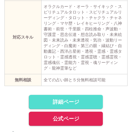
オラクルカード・オーラ・サイキック・ス
ピリチュアルタロット・スピリチュアルリ
ーディング・タロット・チャクラ・チャネ
リング・マヤ歴・レイキヒーリング・八神
書術・前世・千里眼・四柱推命・声波動・
守護霊・思念伝達・想念読み取り・未来絵
対応スキル
図・未来読み・未来透視・気功・波動リー
ディング・白魔術・第三の眼・縁結び・自
動書記・西洋占星術・透視・霊感・霊感タ
ロット・霊感透視・霊感霊聴・霊感霊視・
霊感魂伝・霊能力・霊視・魂リーディン
グ・龍神霊筆など
無料相談
全ての占い師と５分無料相談可能
詳細ページ
公式ページ