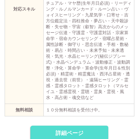
チュアル・マヤ歴(生年月日必須)・リーディ
対応スキル
ング・ルノルマンカード・ルーン占い・ヴ
ォイスヒーリング・九星気学・口寄せ・吉
方位鑑定法・四柱推命・夢占い・天中殺診
断・失せ物・宇宙（叡智）高次からのメッ
セージ伝達・守護霊・守護霊対話・宗家算
命学・宿命カウンセリング・宿曜占星術・
属性診断・御守り・思念伝達・手相・数秘
術・易占・時間占い・未来予知・未来透
視・気光・水晶ヒーリング(秘伝ジプシー
式)・水晶ペンデュラム・波動修正・波動調
整・浄化・算命学・算命学(生年月日＆性別
必須)・精霊術・精霊魔法・西洋占星術・透
視・過去世（前世）・遠隔ヒーリング・霊
感・霊感タロット・霊感タロット（マルセ
イユ・霊感霊視・霊聴・霊臭・霊視・風
水・高占術・魂交信など
無料相談
１０分無料相談を受付け中。
詳細ページ