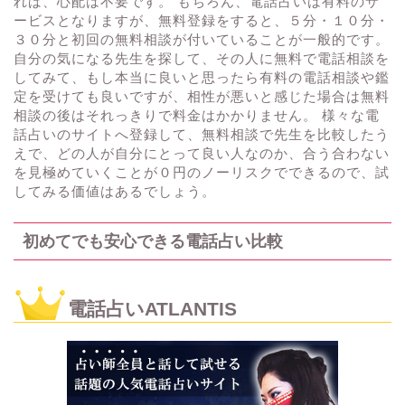
れば、心配は不要です。 もちろん、電話占いは有料のサ
ービスとなりますが、無料登録をすると、５分・１０分・
３０分と初回の無料相談が付いていることが一般的です。
自分の気になる先生を探して、その人に無料で電話相談を
してみて、もし本当に良いと思ったら有料の電話相談や鑑
定を受けても良いですが、相性が悪いと感じた場合は無料
相談の後はそれっきりで料金はかかりません。 様々な電
話占いのサイトへ登録して、無料相談で先生を比較したう
えで、どの人が自分にとって良い人なのか、合う合わない
を見極めていくことが０円のノーリスクでできるので、試
してみる価値はあるでしょう。
初めてでも安心できる電話占い比較
電話占いATLANTIS