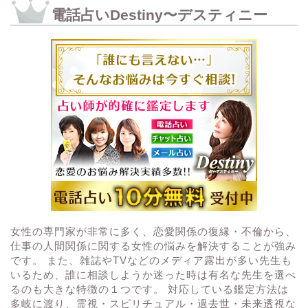
電話占いDestiny〜デスティニー
女性の専門家が非常に多く、恋愛関係の復縁・不倫から、
仕事の人間関係に関する女性の悩みを解決することが強み
です。 また、雑誌やTVなどのメディア露出が多い先生も
いるため、誰に相談しようか迷った時は有名な先生を選べ
るのも大きな特徴の１つです。 対応している鑑定方法は
多岐に渡り、霊視・スピリチュアル・過去世・未来透視な