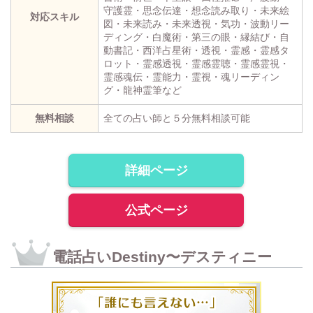
守護霊・思念伝達・想念読み取り・未来絵
対応スキル
図・未来読み・未来透視・気功・波動リー
ディング・白魔術・第三の眼・縁結び・自
動書記・西洋占星術・透視・霊感・霊感タ
ロット・霊感透視・霊感霊聴・霊感霊視・
霊感魂伝・霊能力・霊視・魂リーディン
グ・龍神霊筆など
無料相談
全ての占い師と５分無料相談可能
詳細ページ
公式ページ
電話占いDestiny〜デスティニー