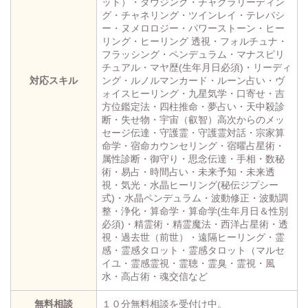
ット）・ダウジング・チャクラリーディン
グ・チャネリング・ツインレイ・テレパシ
ー・ヌメロロジー・パワーストーン・ヒー
リング・ヒーリング 透視・フォルチュナ・
フラッシング・ペンデュラム・マナスピリ
チュアル・マヤ歴(生年月日必須)・リーディ
対応スキル
ング・ルノルマンカード・ルーン占い・ヴ
ォイスヒーリング・九星気学・口寄せ・吉
方位鑑定法・四柱推命・夢占い・天中殺診
断・失せ物・宇宙（叡智）高次からのメッ
セージ伝達・守護霊・守護霊対話・宗家算
命学・宿命カウンセリング・宿曜占星術・
属性診断・御守り・思念伝達・手相・数秘
術・易占・時間占い・未来予知・未来透
視・気光・水晶ヒーリング(秘伝ジプシー
式)・水晶ペンデュラム・波動修正・波動調
整・浄化・算命学・算命学(生年月日＆性別
必須)・精霊術・精霊魔法・西洋占星術・透
視・過去世（前世）・遠隔ヒーリング・霊
感・霊感タロット・霊感タロット（マルセ
イユ・霊感霊視・霊聴・霊臭・霊視・風
水・高占術・魂交信など
無料相談
１０分無料相談を受付け中。