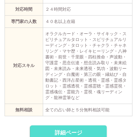
対応時間
２４時間対応
専門家の人数
４０名以上在籍
オラクルカード・オーラ・サイキック・ス
ピリチュアルタロット・スピリチュアルリ
ーディング・タロット・チャクラ・チャネ
リング・マヤ歴・レイキヒーリング・八神
書術・前世・千里眼・四柱推命・声波動・
守護霊・思念伝達・想念読み取り・未来絵
対応スキル
図・未来読み・未来透視・気功・波動リー
ディング・白魔術・第三の眼・縁結び・自
動書記・西洋占星術・透視・霊感・霊感タ
ロット・霊感透視・霊感霊聴・霊感霊視・
霊感魂伝・霊能力・霊視・魂リーディン
グ・龍神霊筆など
無料相談
全ての占い師と５分無料相談可能
詳細ページ