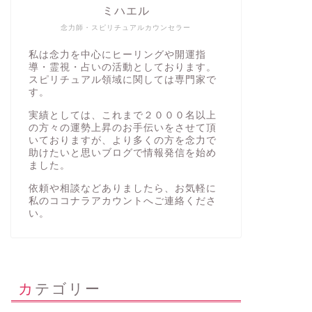
ミハエル
念力師・スピリチュアルカウンセラー
私は念力を中心にヒーリングや開運指
導・霊視・占いの活動としております。
スピリチュアル領域に関しては専門家で
す。
実績としては、これまで２０００名以上
の方々の運勢上昇のお手伝いをさせて頂
いておりますが、より多くの方を念力で
助けたいと思いブログで情報発信を始め
ました。
依頼や相談などありましたら、お気軽に
私の
ココナラアカウント
へご連絡くださ
い。
カテゴリー