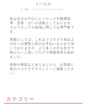
ミハエル
念力師・スピリチュアルカウンセラー
私は念力を中心にヒーリングや開運指
導・霊視・占いの活動としております。
スピリチュアル領域に関しては専門家で
す。
実績としては、これまで２０００名以上
の方々の運勢上昇のお手伝いをさせて頂
いておりますが、より多くの方を念力で
助けたいと思いブログで情報発信を始め
ました。
依頼や相談などありましたら、お気軽に
私の
ココナラアカウント
へご連絡くださ
い。
カテゴリー