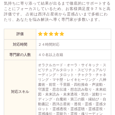
気持ちに寄り添って結果が出るまで徹底的にサポートする
ことにフォーカスしているため、お客様満足度９７％と高
評価です。 占術は西洋占星術から霊感占いまで多岐にわ
たり、あなたを悩み解決へ導く専門家が多数います。
評価
対応時間
２４時間対応
専門家の人数
４０名以上在籍
オラクルカード・オーラ・サイキック・ス
ピリチュアルタロット・スピリチュアルリ
ーディング・タロット・チャクラ・チャネ
リング・マヤ歴・レイキヒーリング・八神
書術・前世・千里眼・四柱推命・声波動・
守護霊・思念伝達・想念読み取り・未来絵
対応スキル
図・未来読み・未来透視・気功・波動リー
ディング・白魔術・第三の眼・縁結び・自
動書記・西洋占星術・透視・霊感・霊感タ
ロット・霊感透視・霊感霊聴・霊感霊視・
霊感魂伝・霊能力・霊視・魂リーディン