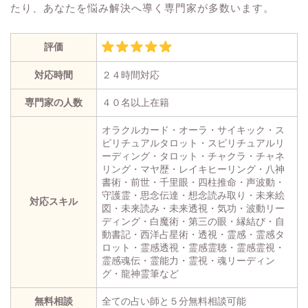
たり、あなたを悩み解決へ導く専門家が多数います。
評価
対応時間
２４時間対応
専門家の人数
４０名以上在籍
オラクルカード・オーラ・サイキック・ス
ピリチュアルタロット・スピリチュアルリ
ーディング・タロット・チャクラ・チャネ
リング・マヤ歴・レイキヒーリング・八神
書術・前世・千里眼・四柱推命・声波動・
守護霊・思念伝達・想念読み取り・未来絵
対応スキル
図・未来読み・未来透視・気功・波動リー
ディング・白魔術・第三の眼・縁結び・自
動書記・西洋占星術・透視・霊感・霊感タ
ロット・霊感透視・霊感霊聴・霊感霊視・
霊感魂伝・霊能力・霊視・魂リーディン
グ・龍神霊筆など
無料相談
全ての占い師と５分無料相談可能