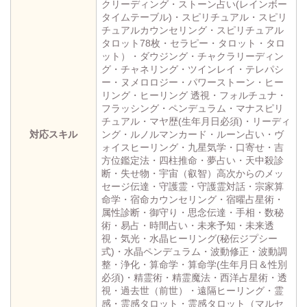
クリーディング・ストーン占い(レインボー
タイムテーブル)・スピリチュアル・スピリ
チュアルカウンセリング・スピリチュアル
タロット78枚・セラピー・タロット・タロ
ット）・ダウジング・チャクラリーディン
グ・チャネリング・ツインレイ・テレパシ
ー・ヌメロロジー・パワーストーン・ヒー
リング・ヒーリング 透視・フォルチュナ・
フラッシング・ペンデュラム・マナスピリ
チュアル・マヤ歴(生年月日必須)・リーディ
対応スキル
ング・ルノルマンカード・ルーン占い・ヴ
ォイスヒーリング・九星気学・口寄せ・吉
方位鑑定法・四柱推命・夢占い・天中殺診
断・失せ物・宇宙（叡智）高次からのメッ
セージ伝達・守護霊・守護霊対話・宗家算
命学・宿命カウンセリング・宿曜占星術・
属性診断・御守り・思念伝達・手相・数秘
術・易占・時間占い・未来予知・未来透
視・気光・水晶ヒーリング(秘伝ジプシー
式)・水晶ペンデュラム・波動修正・波動調
整・浄化・算命学・算命学(生年月日＆性別
必須)・精霊術・精霊魔法・西洋占星術・透
視・過去世（前世）・遠隔ヒーリング・霊
感・霊感タロット・霊感タロット（マルセ