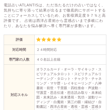
電話占いATLANTISは、ただ当たるだけの占いではなく、
気持ちに寄り添って結果が出るまで徹底的にサポートする
ことにフォーカスしているため、お客様満足度９７％と高
評価です。 占術は西洋占星術から霊感占いまで多岐にわ
たり、あなたを悩み解決へ導く専門家が多数います。
評価
対応時間
２４時間対応
専門家の人数
４０名以上在籍
オラクルカード・オーラ・サイキック・ス
ピリチュアルタロット・スピリチュアルリ
ーディング・タロット・チャクラ・チャネ
リング・マヤ歴・レイキヒーリング・八神
書術・前世・千里眼・四柱推命・声波動・
守護霊・思念伝達・想念読み取り・未来絵
対応スキル
図・未来読み・未来透視・気功・波動リー
ディング・白魔術・第三の眼・縁結び・自
動書記・西洋占星術・透視・霊感・霊感タ