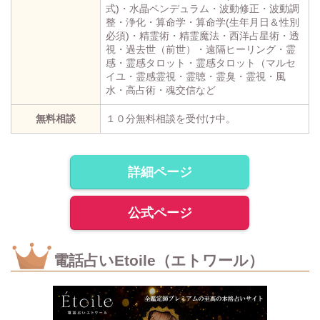
式)・水晶ペンデュラム・波動修正・波動調
整・浄化・算命学・算命学(生年月日＆性別
必須)・精霊術・精霊魔法・西洋占星術・透
視・過去世（前世）・遠隔ヒーリング・霊
感・霊感タロット・霊感タロット（マルセ
イユ・霊感霊視・霊聴・霊臭・霊視・風
水・高占術・魂交信など
無料相談
１０分無料相談を受付け中。
詳細ページ
公式ページ
電話占いEtoile（エトワール）