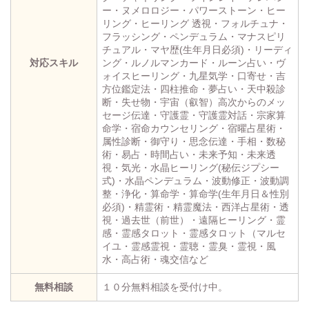
ー・ヌメロロジー・パワーストーン・ヒー
リング・ヒーリング 透視・フォルチュナ・
フラッシング・ペンデュラム・マナスピリ
チュアル・マヤ歴(生年月日必須)・リーディ
対応スキル
ング・ルノルマンカード・ルーン占い・ヴ
ォイスヒーリング・九星気学・口寄せ・吉
方位鑑定法・四柱推命・夢占い・天中殺診
断・失せ物・宇宙（叡智）高次からのメッ
セージ伝達・守護霊・守護霊対話・宗家算
命学・宿命カウンセリング・宿曜占星術・
属性診断・御守り・思念伝達・手相・数秘
術・易占・時間占い・未来予知・未来透
視・気光・水晶ヒーリング(秘伝ジプシー
式)・水晶ペンデュラム・波動修正・波動調
整・浄化・算命学・算命学(生年月日＆性別
必須)・精霊術・精霊魔法・西洋占星術・透
視・過去世（前世）・遠隔ヒーリング・霊
感・霊感タロット・霊感タロット（マルセ
イユ・霊感霊視・霊聴・霊臭・霊視・風
水・高占術・魂交信など
無料相談
１０分無料相談を受付け中。