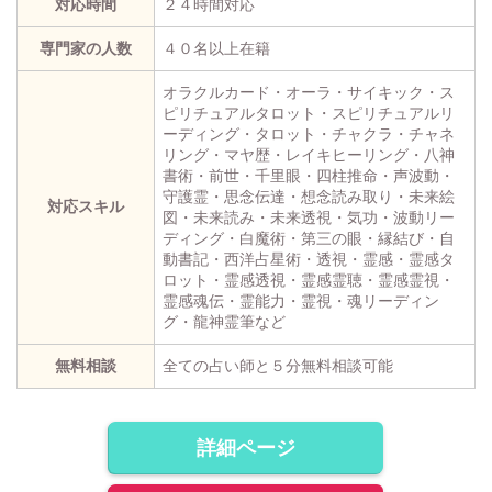
対応時間
２４時間対応
専門家の人数
４０名以上在籍
オラクルカード・オーラ・サイキック・ス
ピリチュアルタロット・スピリチュアルリ
ーディング・タロット・チャクラ・チャネ
リング・マヤ歴・レイキヒーリング・八神
書術・前世・千里眼・四柱推命・声波動・
守護霊・思念伝達・想念読み取り・未来絵
対応スキル
図・未来読み・未来透視・気功・波動リー
ディング・白魔術・第三の眼・縁結び・自
動書記・西洋占星術・透視・霊感・霊感タ
ロット・霊感透視・霊感霊聴・霊感霊視・
霊感魂伝・霊能力・霊視・魂リーディン
グ・龍神霊筆など
無料相談
全ての占い師と５分無料相談可能
詳細ページ