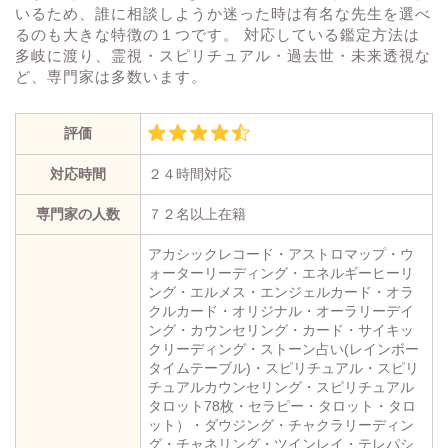
いるため、誰に相談しようか迷った時は有名な先生を選べ
るのも大きな特徴の１つです。 対応している鑑定方法は
多岐に渡り、霊視・スピリチュアル・過去世・未来透視な
ど、専門家は多数います。
評価
対応時間
２４時間対応
専門家の人数
７２名以上在籍
アカシックレコード・アストロマップ・ウ
ォーターリーディング・エネルギーヒーリ
ング・エルメス・エンジェルカード・オラ
クルカード・オリジナル・オーラリーデイ
ング・カウンセリング・カード・サイキッ
クリーディング・ストーン占い(レインボー
タイムテーブル)・スピリチュアル・スピリ
チュアルカウンセリング・スピリチュアル
タロット78枚・セラピー・タロット・タロ
ット）・ダウジング・チャクラリーディン
グ・チャネリング・ツインレイ・テレパシ