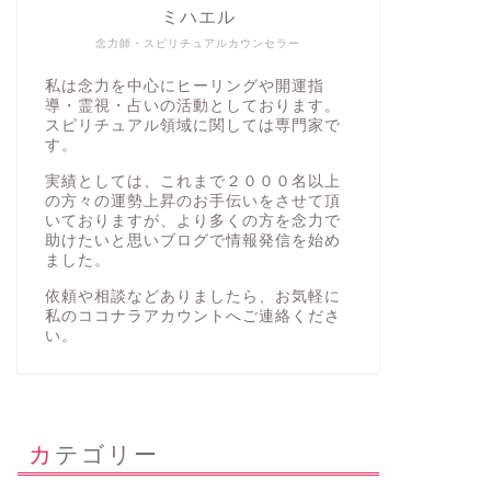
ミハエル
念力師・スピリチュアルカウンセラー
私は念力を中心にヒーリングや開運指
導・霊視・占いの活動としております。
スピリチュアル領域に関しては専門家で
す。
実績としては、これまで２０００名以上
の方々の運勢上昇のお手伝いをさせて頂
いておりますが、より多くの方を念力で
助けたいと思いブログで情報発信を始め
ました。
依頼や相談などありましたら、お気軽に
私の
ココナラアカウント
へご連絡くださ
い。
カテゴリー