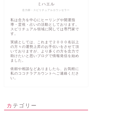
ミハエル
念力師・スピリチュアルカウンセラー
私は念力を中心にヒーリングや開運指
導・霊視・占いの活動としております。
スピリチュアル領域に関しては専門家で
す。
実績としては、これまで２０００名以上
の方々の運勢上昇のお手伝いをさせて頂
いておりますが、より多くの方を念力で
助けたいと思いブログで情報発信を始め
ました。
依頼や相談などありましたら、お気軽に
私の
ココナラアカウント
へご連絡くださ
い。
カテゴリー