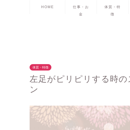
HOME
仕事・お
体質・特
金
徴
体質・特徴
左足がピリピリする時の
ン