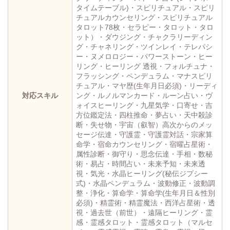
タイムテーブル)・スピリチュアル・スピリ
チュアルカウンセリング・スピリチュアル
タロット78枚・セラピー・タロット・タロ
ット）・ダウジング・チャクラリーディン
グ・チャネリング・ツインレイ・テレパシ
ー・ヌメロロジー・パワーストーン・ヒー
リング・ヒーリング 透視・フォルチュナ・
フラッシング・ペンデュラム・マナスピリ
チュアル・マヤ歴(生年月日必須)・リーディ
対応スキル
ング・ルノルマンカード・ルーン占い・ヴ
ォイスヒーリング・九星気学・口寄せ・吉
方位鑑定法・四柱推命・夢占い・天中殺診
断・失せ物・宇宙（叡智）高次からのメッ
セージ伝達・守護霊・守護霊対話・宗家算
命学・宿命カウンセリング・宿曜占星術・
属性診断・御守り・思念伝達・手相・数秘
術・易占・時間占い・未来予知・未来透
視・気光・水晶ヒーリング(秘伝ジプシー
式)・水晶ペンデュラム・波動修正・波動調
整・浄化・算命学・算命学(生年月日＆性別
必須)・精霊術・精霊魔法・西洋占星術・透
視・過去世（前世）・遠隔ヒーリング・霊
感・霊感タロット・霊感タロット（マルセ