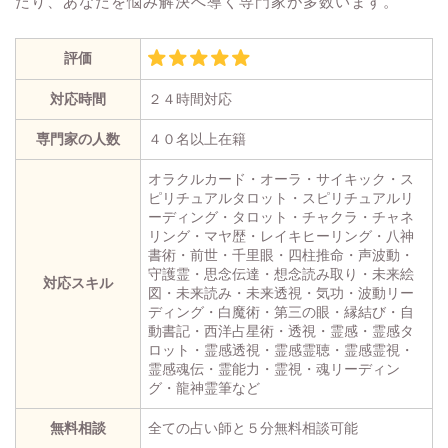
たり、あなたを悩み解決へ導く専門家が多数います。
評価
対応時間
２４時間対応
専門家の人数
４０名以上在籍
オラクルカード・オーラ・サイキック・ス
ピリチュアルタロット・スピリチュアルリ
ーディング・タロット・チャクラ・チャネ
リング・マヤ歴・レイキヒーリング・八神
書術・前世・千里眼・四柱推命・声波動・
守護霊・思念伝達・想念読み取り・未来絵
対応スキル
図・未来読み・未来透視・気功・波動リー
ディング・白魔術・第三の眼・縁結び・自
動書記・西洋占星術・透視・霊感・霊感タ
ロット・霊感透視・霊感霊聴・霊感霊視・
霊感魂伝・霊能力・霊視・魂リーディン
グ・龍神霊筆など
無料相談
全ての占い師と５分無料相談可能