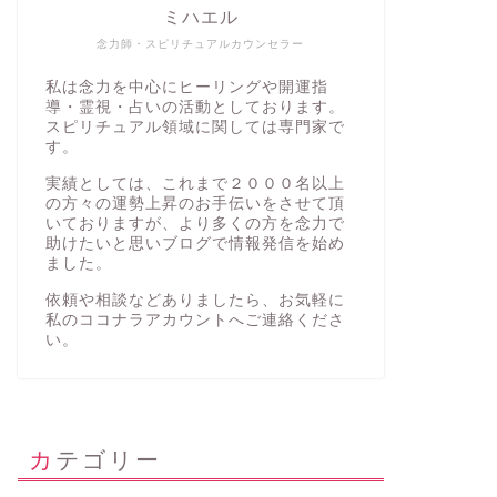
ミハエル
念力師・スピリチュアルカウンセラー
私は念力を中心にヒーリングや開運指
導・霊視・占いの活動としております。
スピリチュアル領域に関しては専門家で
す。
実績としては、これまで２０００名以上
の方々の運勢上昇のお手伝いをさせて頂
いておりますが、より多くの方を念力で
助けたいと思いブログで情報発信を始め
ました。
依頼や相談などありましたら、お気軽に
私の
ココナラアカウント
へご連絡くださ
い。
カテゴリー