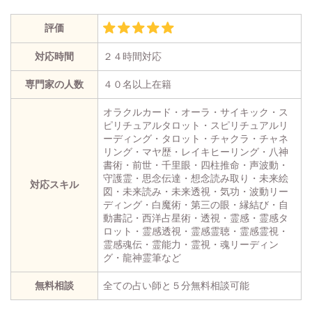
評価
対応時間
２４時間対応
専門家の人数
４０名以上在籍
オラクルカード・オーラ・サイキック・ス
ピリチュアルタロット・スピリチュアルリ
ーディング・タロット・チャクラ・チャネ
リング・マヤ歴・レイキヒーリング・八神
書術・前世・千里眼・四柱推命・声波動・
守護霊・思念伝達・想念読み取り・未来絵
対応スキル
図・未来読み・未来透視・気功・波動リー
ディング・白魔術・第三の眼・縁結び・自
動書記・西洋占星術・透視・霊感・霊感タ
ロット・霊感透視・霊感霊聴・霊感霊視・
霊感魂伝・霊能力・霊視・魂リーディン
グ・龍神霊筆など
無料相談
全ての占い師と５分無料相談可能