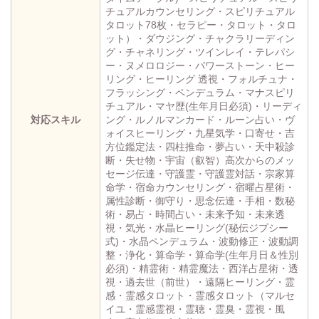
チュアルカウンセリング・スピリチュアル
タロット78枚・セラピー・タロット・タロ
ット）・ダウジング・チャクラリーディン
グ・チャネリング・ツインレイ・テレパシ
ー・ヌメロロジー・パワーストーン・ヒー
リング・ヒーリング 透視・フォルチュナ・
フラッシング・ペンデュラム・マナスピリ
チュアル・マヤ歴(生年月日必須)・リーディ
対応スキル
ング・ルノルマンカード・ルーン占い・ヴ
ォイスヒーリング・九星気学・口寄せ・吉
方位鑑定法・四柱推命・夢占い・天中殺診
断・失せ物・宇宙（叡智）高次からのメッ
セージ伝達・守護霊・守護霊対話・宗家算
命学・宿命カウンセリング・宿曜占星術・
属性診断・御守り・思念伝達・手相・数秘
術・易占・時間占い・未来予知・未来透
視・気光・水晶ヒーリング(秘伝ジプシー
式)・水晶ペンデュラム・波動修正・波動調
整・浄化・算命学・算命学(生年月日＆性別
必須)・精霊術・精霊魔法・西洋占星術・透
視・過去世（前世）・遠隔ヒーリング・霊
感・霊感タロット・霊感タロット（マルセ
イユ・霊感霊視・霊聴・霊臭・霊視・風