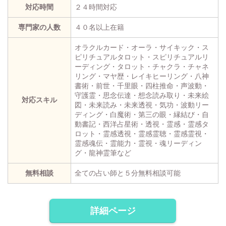
対応時間
２４時間対応
専門家の人数
４０名以上在籍
オラクルカード・オーラ・サイキック・ス
ピリチュアルタロット・スピリチュアルリ
ーディング・タロット・チャクラ・チャネ
リング・マヤ歴・レイキヒーリング・八神
書術・前世・千里眼・四柱推命・声波動・
守護霊・思念伝達・想念読み取り・未来絵
対応スキル
図・未来読み・未来透視・気功・波動リー
ディング・白魔術・第三の眼・縁結び・自
動書記・西洋占星術・透視・霊感・霊感タ
ロット・霊感透視・霊感霊聴・霊感霊視・
霊感魂伝・霊能力・霊視・魂リーディン
グ・龍神霊筆など
無料相談
全ての占い師と５分無料相談可能
詳細ページ