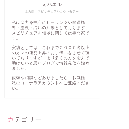
ミハエル
念力師・スピリチュアルカウンセラー
私は念力を中心にヒーリングや開運指
導・霊視・占いの活動としております。
スピリチュアル領域に関しては専門家で
す。
実績としては、これまで２０００名以上
の方々の運勢上昇のお手伝いをさせて頂
いておりますが、より多くの方を念力で
助けたいと思いブログで情報発信を始め
ました。
依頼や相談などありましたら、お気軽に
私の
ココナラアカウント
へご連絡くださ
い。
カテゴリー