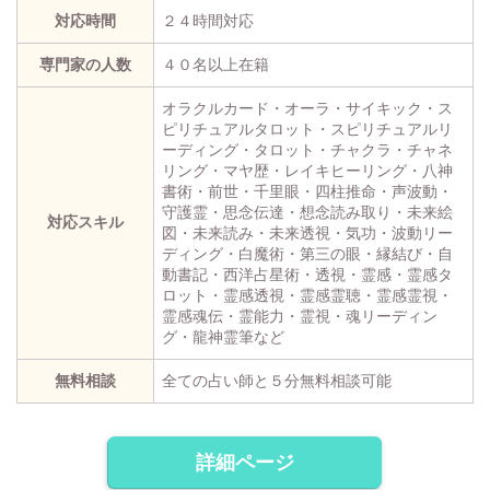
対応時間
２４時間対応
専門家の人数
４０名以上在籍
オラクルカード・オーラ・サイキック・ス
ピリチュアルタロット・スピリチュアルリ
ーディング・タロット・チャクラ・チャネ
リング・マヤ歴・レイキヒーリング・八神
書術・前世・千里眼・四柱推命・声波動・
守護霊・思念伝達・想念読み取り・未来絵
対応スキル
図・未来読み・未来透視・気功・波動リー
ディング・白魔術・第三の眼・縁結び・自
動書記・西洋占星術・透視・霊感・霊感タ
ロット・霊感透視・霊感霊聴・霊感霊視・
霊感魂伝・霊能力・霊視・魂リーディン
グ・龍神霊筆など
無料相談
全ての占い師と５分無料相談可能
詳細ページ