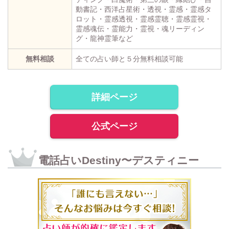
動書記・西洋占星術・透視・霊感・霊感タ
ロット・霊感透視・霊感霊聴・霊感霊視・
霊感魂伝・霊能力・霊視・魂リーディン
グ・龍神霊筆など
無料相談
全ての占い師と５分無料相談可能
詳細ページ
公式ページ
電話占いDestiny〜デスティニー