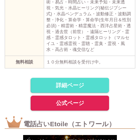
術・易占・時間占い・未来予知・未来透
視・気光・水晶ヒーリング(秘伝ジプシー
式)・水晶ペンデュラム・波動修正・波動調
整・浄化・算命学・算命学(生年月日＆性別
必須)・精霊術・精霊魔法・西洋占星術・透
視・過去世（前世）・遠隔ヒーリング・霊
感・霊感タロット・霊感タロット（マルセ
イユ・霊感霊視・霊聴・霊臭・霊視・風
水・高占術・魂交信など
無料相談
１０分無料相談を受付け中。
詳細ページ
公式ページ
電話占いEtoile（エトワール）