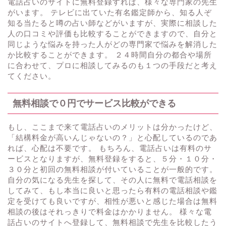
電話占いのサイトに無料登録すれば、様々な専門家の先生
がいます。 テレビに出ていた有名鑑定師から、知る人ぞ
知る当たると噂の占い師などがいますが、実際に相談した
人の口コミや評価も比較することができますので、自分と
同じような悩みを持った人がどの専門家で悩みを解消した
か比較することができます。 ２４時間自分の都合や場所
に合わせて、プロに相談してみるのも１つの手段だと考え
てください。
無料相談で０円でサービス比較ができる
もし、ここまで来て電話占いのメリットは分かったけど、
「結構料金が高いんじゃないの？」と心配しているのであ
れば、心配は不要です。 もちろん、電話占いは有料のサ
ービスとなりますが、無料登録をすると、５分・１０分・
３０分と初回の無料相談が付いていることが一般的です。
自分の気になる先生を探して、その人に無料で電話相談を
してみて、もし本当に良いと思ったら有料の電話相談や鑑
定を受けても良いですが、相性が悪いと感じた場合は無料
相談の後はそれっきりで料金はかかりません。 様々な電
話占いのサイトへ登録して、無料相談で先生を比較したう