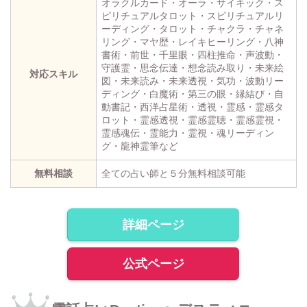
オラクルカード・オーラ・サイキック・ス
ピリチュアルタロット・スピリチュアルリ
ーディング・タロット・チャクラ・チャネ
リング・マヤ歴・レイキヒーリング・八神
書術・前世・千里眼・四柱推命・声波動・
守護霊・思念伝達・想念読み取り・未来絵
対応スキル
図・未来読み・未来透視・気功・波動リー
ディング・白魔術・第三の眼・縁結び・自
動書記・西洋占星術・透視・霊感・霊感タ
ロット・霊感透視・霊感霊聴・霊感霊視・
霊感魂伝・霊能力・霊視・魂リーディン
グ・龍神霊筆など
無料相談
全ての占い師と５分無料相談可能
詳細ページ
公式ページ