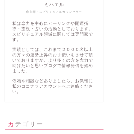
ミハエル
念力師・スピリチュアルカウンセラー
私は念力を中心にヒーリングや開運指
導・霊視・占いの活動としております。
スピリチュアル領域に関しては専門家で
す。
実績としては、これまで２０００名以上
の方々の運勢上昇のお手伝いをさせて頂
いておりますが、より多くの方を念力で
助けたいと思いブログで情報発信を始め
ました。
依頼や相談などありましたら、お気軽に
私の
ココナラアカウント
へご連絡くださ
い。
カテゴリー