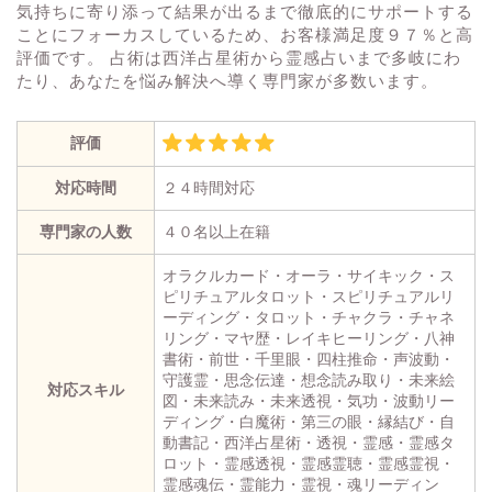
気持ちに寄り添って結果が出るまで徹底的にサポートする
ことにフォーカスしているため、お客様満足度９７％と高
評価です。 占術は西洋占星術から霊感占いまで多岐にわ
たり、あなたを悩み解決へ導く専門家が多数います。
評価
対応時間
２４時間対応
専門家の人数
４０名以上在籍
オラクルカード・オーラ・サイキック・ス
ピリチュアルタロット・スピリチュアルリ
ーディング・タロット・チャクラ・チャネ
リング・マヤ歴・レイキヒーリング・八神
書術・前世・千里眼・四柱推命・声波動・
守護霊・思念伝達・想念読み取り・未来絵
対応スキル
図・未来読み・未来透視・気功・波動リー
ディング・白魔術・第三の眼・縁結び・自
動書記・西洋占星術・透視・霊感・霊感タ
ロット・霊感透視・霊感霊聴・霊感霊視・
霊感魂伝・霊能力・霊視・魂リーディン