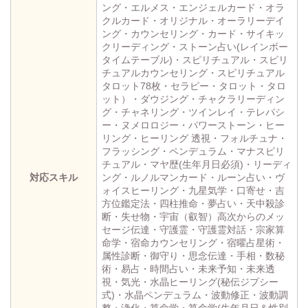
ング・エルメス・エンジェルカード・オラ
クルカード・オリジナル・オーラリーデイ
ング・カウンセリング・カード・サイキッ
クリーディング・ストーン占い(レインボー
タイムテーブル)・スピリチュアル・スピリ
チュアルカウンセリング・スピリチュアル
タロット78枚・セラピー・タロット・タロ
ット）・ダウジング・チャクラリーディン
グ・チャネリング・ツインレイ・テレパシ
ー・ヌメロロジー・パワーストーン・ヒー
リング・ヒーリング 透視・フォルチュナ・
フラッシング・ペンデュラム・マナスピリ
チュアル・マヤ歴(生年月日必須)・リーディ
対応スキル
ング・ルノルマンカード・ルーン占い・ヴ
ォイスヒーリング・九星気学・口寄せ・吉
方位鑑定法・四柱推命・夢占い・天中殺診
断・失せ物・宇宙（叡智）高次からのメッ
セージ伝達・守護霊・守護霊対話・宗家算
命学・宿命カウンセリング・宿曜占星術・
属性診断・御守り・思念伝達・手相・数秘
術・易占・時間占い・未来予知・未来透
視・気光・水晶ヒーリング(秘伝ジプシー
式)・水晶ペンデュラム・波動修正・波動調
整・浄化・算命学・算命学(生年月日＆性別