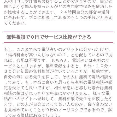
人の口コミや評価も比較することができますので、自分と
同じような悩みを持った人がどの専門家で悩みを解消した
か比較することができます。 ２４時間自分の都合や場所
に合わせて、プロに相談してみるのも１つの手段だと考え
てください。
無料相談で０円でサービス比較ができる
もし、ここまで来て電話占いのメリットは分かったけど、
「結構料金が高いんじゃないの？」と心配しているのであ
れば、心配は不要です。 もちろん、電話占いは有料のサ
ービスとなりますが、無料登録をすると、５分・１０分・
３０分と初回の無料相談が付いていることが一般的です。
自分の気になる先生を探して、その人に無料で電話相談を
してみて、もし本当に良いと思ったら有料の電話相談や鑑
定を受けても良いですが、相性が悪いと感じた場合は無料
相談の後はそれっきりで料金はかかりません。 様々な電
話占いのサイトへ登録して、無料相談で先生を比較したう
えで、どの人が自分にとって良い人なのか、合う合わない
を見極めていくことが０円のノーリスクでできるので、試
してみる価値はあるでしょう。