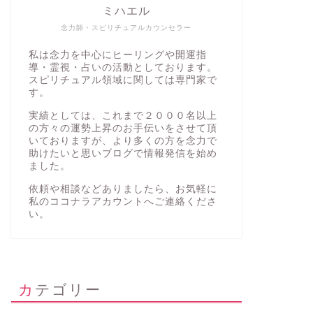
ミハエル
念力師・スピリチュアルカウンセラー
私は念力を中心にヒーリングや開運指
導・霊視・占いの活動としております。
スピリチュアル領域に関しては専門家で
す。
実績としては、これまで２０００名以上
の方々の運勢上昇のお手伝いをさせて頂
いておりますが、より多くの方を念力で
助けたいと思いブログで情報発信を始め
ました。
依頼や相談などありましたら、お気軽に
私の
ココナラアカウント
へご連絡くださ
い。
カテゴリー