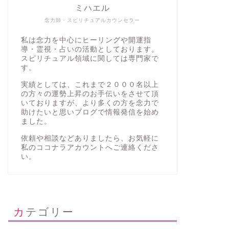
ミハエル
念力師・スピリチュアルカウンセラー
私は念力を中心にヒーリングや開運指
導・霊視・占いの活動としております。
スピリチュアル領域に関しては専門家で
す。
実績としては、これまで２０００名以上
の方々の運勢上昇のお手伝いをさせて頂
いておりますが、より多くの方を念力で
助けたいと思いブログで情報発信を始め
ました。
依頼や相談などありましたら、お気軽に
私の
ココナラアカウント
へご連絡くださ
い。
カテゴリー