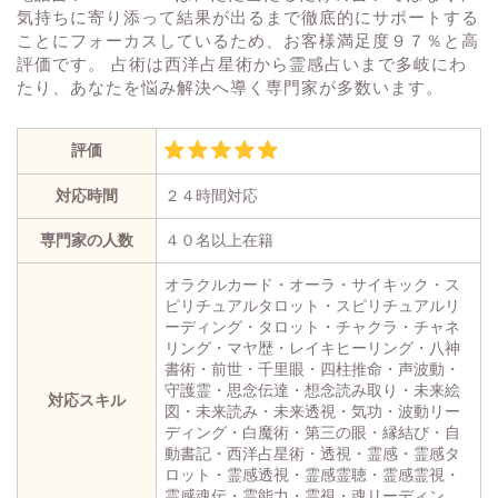
気持ちに寄り添って結果が出るまで徹底的にサポートする
ことにフォーカスしているため、お客様満足度９７％と高
評価です。 占術は西洋占星術から霊感占いまで多岐にわ
たり、あなたを悩み解決へ導く専門家が多数います。
評価
対応時間
２４時間対応
専門家の人数
４０名以上在籍
オラクルカード・オーラ・サイキック・ス
ピリチュアルタロット・スピリチュアルリ
ーディング・タロット・チャクラ・チャネ
リング・マヤ歴・レイキヒーリング・八神
書術・前世・千里眼・四柱推命・声波動・
守護霊・思念伝達・想念読み取り・未来絵
対応スキル
図・未来読み・未来透視・気功・波動リー
ディング・白魔術・第三の眼・縁結び・自
動書記・西洋占星術・透視・霊感・霊感タ
ロット・霊感透視・霊感霊聴・霊感霊視・
霊感魂伝・霊能力・霊視・魂リーディン