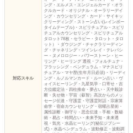
ング・エルメス・エンジェルカード・オラ
クルカード・オリジナル・オーラリーデイ
ング・カウンセリング・カード・サイキッ
クリーディング・ストーン占い(レインボー
タイムテーブル)・スピリチュアル・スピリ
チュアルカウンセリング・スピリチュアル
タロット78枚・セラピー・タロット・タロ
ット）・ダウジング・チャクラリーディン
グ・チャネリング・ツインレイ・テレパシ
ー・ヌメロロジー・パワーストーン・ヒー
リング・ヒーリング 透視・フォルチュナ・
フラッシング・ペンデュラム・マナスピリ
チュアル・マヤ歴(生年月日必須)・リーディ
対応スキル
ング・ルノルマンカード・ルーン占い・ヴ
ォイスヒーリング・九星気学・口寄せ・吉
方位鑑定法・四柱推命・夢占い・天中殺診
断・失せ物・宇宙（叡智）高次からのメッ
セージ伝達・守護霊・守護霊対話・宗家算
命学・宿命カウンセリング・宿曜占星術・
属性診断・御守り・思念伝達・手相・数秘
術・易占・時間占い・未来予知・未来透
視・気光・水晶ヒーリング(秘伝ジプシー
式)・水晶ペンデュラム・波動修正・波動調