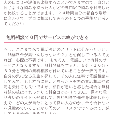
人の口コミや評価も比較することができますので、自分と
同じような悩みを持った人がどの専門家で悩みを解消した
か比較することができます。 ２４時間自分の都合や場所
に合わせて、プロに相談してみるのも１つの手段だと考え
てください。
無料相談で０円でサービス比較ができる
もし、ここまで来て電話占いのメリットは分かったけど、
「結構料金が高いんじゃないの？」と心配しているのであ
れば、心配は不要です。 もちろん、電話占いは有料のサ
ービスとなりますが、無料登録をすると、５分・１０分・
３０分と初回の無料相談が付いていることが一般的です。
自分の気になる先生を探して、その人に無料で電話相談を
してみて、もし本当に良いと思ったら有料の電話相談や鑑
定を受けても良いですが、相性が悪いと感じた場合は無料
相談の後はそれっきりで料金はかかりません。 様々な電
話占いのサイトへ登録して、無料相談で先生を比較したう
えで、どの人が自分にとって良い人なのか、合う合わない
を見極めていくことが０円のノーリスクでできるので、試
してみる価値はあるでしょう。