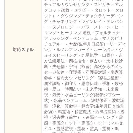
チュアルカウンセリング・スピリチュアル
タロット78枚・セラピー・タロット・タロ
ット）・ダウジング・チャクラリーディン
グ・チャネリング・ツインレイ・テレパシ
ー・ヌメロロジー・パワーストーン・ヒー
リング・ヒーリング 透視・フォルチュナ・
フラッシング・ペンデュラム・マナスピリ
チュアル・マヤ歴(生年月日必須)・リーディ
対応スキル
ング・ルノルマンカード・ルーン占い・ヴ
ォイスヒーリング・九星気学・口寄せ・吉
方位鑑定法・四柱推命・夢占い・天中殺診
断・失せ物・宇宙（叡智）高次からのメッ
セージ伝達・守護霊・守護霊対話・宗家算
命学・宿命カウンセリング・宿曜占星術・
属性診断・御守り・思念伝達・手相・数秘
術・易占・時間占い・未来予知・未来透
視・気光・水晶ヒーリング(秘伝ジプシー
式)・水晶ペンデュラム・波動修正・波動調
整・浄化・算命学・算命学(生年月日＆性別
必須)・精霊術・精霊魔法・西洋占星術・透
視・過去世（前世）・遠隔ヒーリング・霊
感・霊感タロット・霊感タロット（マルセ
イユ・霊感霊視・霊聴・霊臭・霊視・風