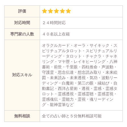
評価
対応時間
２４時間対応
専門家の人数
４０名以上在籍
オラクルカード・オーラ・サイキック・ス
ピリチュアルタロット・スピリチュアルリ
ーディング・タロット・チャクラ・チャネ
リング・マヤ歴・レイキヒーリング・八神
書術・前世・千里眼・四柱推命・声波動・
守護霊・思念伝達・想念読み取り・未来絵
対応スキル
図・未来読み・未来透視・気功・波動リー
ディング・白魔術・第三の眼・縁結び・自
動書記・西洋占星術・透視・霊感・霊感タ
ロット・霊感透視・霊感霊聴・霊感霊視・
霊感魂伝・霊能力・霊視・魂リーディン
グ・龍神霊筆など
無料相談
全ての占い師と５分無料相談可能