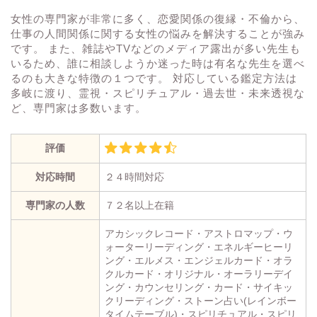
女性の専門家が非常に多く、恋愛関係の復縁・不倫から、
仕事の人間関係に関する女性の悩みを解決することが強み
です。 また、雑誌やTVなどのメディア露出が多い先生も
いるため、誰に相談しようか迷った時は有名な先生を選べ
るのも大きな特徴の１つです。 対応している鑑定方法は
多岐に渡り、霊視・スピリチュアル・過去世・未来透視な
ど、専門家は多数います。
評価
対応時間
２４時間対応
専門家の人数
７２名以上在籍
アカシックレコード・アストロマップ・ウ
ォーターリーディング・エネルギーヒーリ
ング・エルメス・エンジェルカード・オラ
クルカード・オリジナル・オーラリーデイ
ング・カウンセリング・カード・サイキッ
クリーディング・ストーン占い(レインボー
タイムテーブル)・スピリチュアル・スピリ