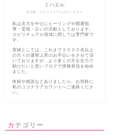
ミハエル
念力師・スピリチュアルカウンセラー
私は念力を中心にヒーリングや開運指
導・霊視・占いの活動としております。
スピリチュアル領域に関しては専門家で
す。
実績としては、これまで２０００名以上
の方々の運勢上昇のお手伝いをさせて頂
いておりますが、より多くの方を念力で
助けたいと思いブログで情報発信を始め
ました。
依頼や相談などありましたら、お気軽に
私の
ココナラアカウント
へご連絡くださ
い。
カテゴリー