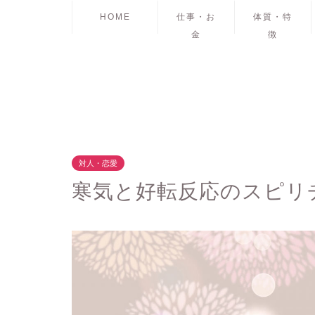
HOME
仕事・お
体質・特
金
徴
対人・恋愛
寒気と好転反応のスピリ