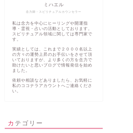
ミハエル
念力師・スピリチュアルカウンセラー
私は念力を中心にヒーリングや開運指
導・霊視・占いの活動としております。
スピリチュアル領域に関しては専門家で
す。
実績としては、これまで２０００名以上
の方々の運勢上昇のお手伝いをさせて頂
いておりますが、より多くの方を念力で
助けたいと思いブログで情報発信を始め
ました。
依頼や相談などありましたら、お気軽に
私の
ココナラアカウント
へご連絡くださ
い。
カテゴリー