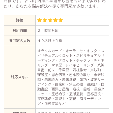
評価です。 占術は西洋占星術から霊感占いまで多岐にわ
たり、あなたを悩み解決へ導く専門家が多数います。
評価
対応時間
２４時間対応
専門家の人数
４０名以上在籍
オラクルカード・オーラ・サイキック・ス
ピリチュアルタロット・スピリチュアルリ
ーディング・タロット・チャクラ・チャネ
リング・マヤ歴・レイキヒーリング・八神
書術・前世・千里眼・四柱推命・声波動・
守護霊・思念伝達・想念読み取り・未来絵
対応スキル
図・未来読み・未来透視・気功・波動リー
ディング・白魔術・第三の眼・縁結び・自
動書記・西洋占星術・透視・霊感・霊感タ
ロット・霊感透視・霊感霊聴・霊感霊視・
霊感魂伝・霊能力・霊視・魂リーディン
グ・龍神霊筆など