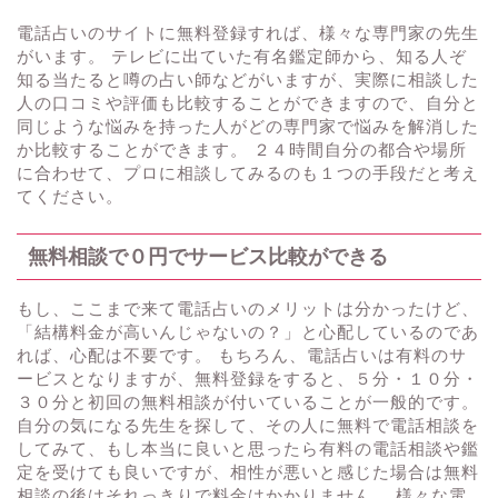
電話占いのサイトに無料登録すれば、様々な専門家の先生
がいます。 テレビに出ていた有名鑑定師から、知る人ぞ
知る当たると噂の占い師などがいますが、実際に相談した
人の口コミや評価も比較することができますので、自分と
同じような悩みを持った人がどの専門家で悩みを解消した
か比較することができます。 ２４時間自分の都合や場所
に合わせて、プロに相談してみるのも１つの手段だと考え
てください。
無料相談で０円でサービス比較ができる
もし、ここまで来て電話占いのメリットは分かったけど、
「結構料金が高いんじゃないの？」と心配しているのであ
れば、心配は不要です。 もちろん、電話占いは有料のサ
ービスとなりますが、無料登録をすると、５分・１０分・
３０分と初回の無料相談が付いていることが一般的です。
自分の気になる先生を探して、その人に無料で電話相談を
してみて、もし本当に良いと思ったら有料の電話相談や鑑
定を受けても良いですが、相性が悪いと感じた場合は無料
相談の後はそれっきりで料金はかかりません。 様々な電