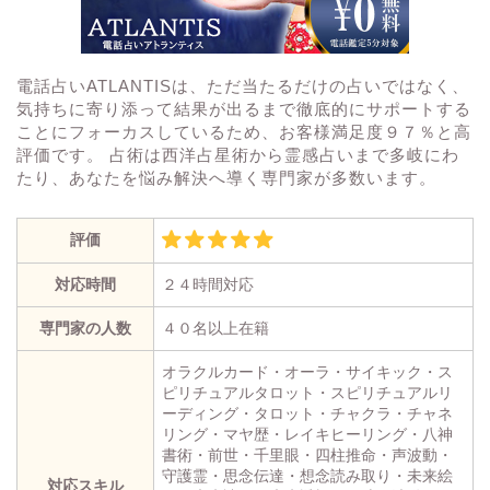
電話占いATLANTISは、ただ当たるだけの占いではなく、
気持ちに寄り添って結果が出るまで徹底的にサポートする
ことにフォーカスしているため、お客様満足度９７％と高
評価です。 占術は西洋占星術から霊感占いまで多岐にわ
たり、あなたを悩み解決へ導く専門家が多数います。
評価
対応時間
２４時間対応
専門家の人数
４０名以上在籍
オラクルカード・オーラ・サイキック・ス
ピリチュアルタロット・スピリチュアルリ
ーディング・タロット・チャクラ・チャネ
リング・マヤ歴・レイキヒーリング・八神
書術・前世・千里眼・四柱推命・声波動・
守護霊・思念伝達・想念読み取り・未来絵
対応スキル