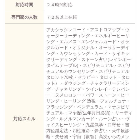
対応時間
２４時間対応
専門家の人数
７２名以上在籍
アカシックレコード・アストロマップ・ウ
ォーターリーディング・エネルギーヒーリ
ング・エルメス・エンジェルカード・オラ
クルカード・オリジナル・オーラリーデイ
ング・カウンセリング・カード・サイキッ
クリーディング・ストーン占い(レインボー
タイムテーブル)・スピリチュアル・スピリ
チュアルカウンセリング・スピリチュアル
タロット78枚・セラピー・タロット・タロ
ット）・ダウジング・チャクラリーディン
グ・チャネリング・ツインレイ・テレパシ
ー・ヌメロロジー・パワーストーン・ヒー
リング・ヒーリング 透視・フォルチュナ・
フラッシング・ペンデュラム・マナスピリ
チュアル・マヤ歴(生年月日必須)・リーディ
対応スキル
ング・ルノルマンカード・ルーン占い・ヴ
ォイスヒーリング・九星気学・口寄せ・吉
方位鑑定法・四柱推命・夢占い・天中殺診
断・失せ物・宇宙（叡智）高次からのメッ