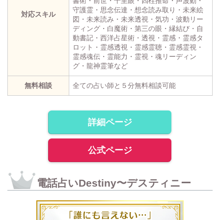
書術・前世・千里眼・四柱推命・声波動・
守護霊・思念伝達・想念読み取り・未来絵
対応スキル
図・未来読み・未来透視・気功・波動リー
ディング・白魔術・第三の眼・縁結び・自
動書記・西洋占星術・透視・霊感・霊感タ
ロット・霊感透視・霊感霊聴・霊感霊視・
霊感魂伝・霊能力・霊視・魂リーディン
グ・龍神霊筆など
無料相談
全ての占い師と５分無料相談可能
詳細ページ
公式ページ
電話占いDestiny〜デスティニー