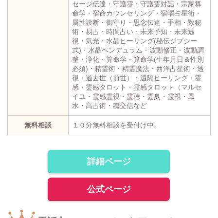
セージ伝達・守護霊・守護霊対話・宗家算
命学・宿命カウンセリング・宿曜占星術・
属性診断・御守り・思念伝達・手相・数秘
術・易占・時間占い・未来予知・未来透
視・気光・水晶ヒーリング(秘伝ジプシー
式)・水晶ペンデュラム・波動修正・波動調
整・浄化・算命学・算命学(生年月日＆性別
必須)・精霊術・精霊魔法・西洋占星術・透
視・過去世（前世）・遠隔ヒーリング・霊
感・霊感タロット・霊感タロット（マルセ
イユ・霊感霊視・霊聴・霊臭・霊視・風
水・高占術・魂交信など
無料相談
１０分無料相談を受付け中。
詳細ページ
公式ページ