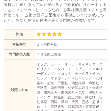
気持ちに寄り添って結果が出るまで徹底的にサポートする
ことにフォーカスしているため、お客様満足度９７％と高
評価です。 占術は西洋占星術から霊感占いまで多岐にわ
たり、あなたを悩み解決へ導く専門家が多数います。
評価
対応時間
２４時間対応
専門家の人数
４０名以上在籍
オラクルカード・オーラ・サイキック・ス
ピリチュアルタロット・スピリチュアルリ
ーディング・タロット・チャクラ・チャネ
リング・マヤ歴・レイキヒーリング・八神
書術・前世・千里眼・四柱推命・声波動・
守護霊・思念伝達・想念読み取り・未来絵
対応スキル
図・未来読み・未来透視・気功・波動リー
ディング・白魔術・第三の眼・縁結び・自
動書記・西洋占星術・透視・霊感・霊感タ
ロット・霊感透視・霊感霊聴・霊感霊視・