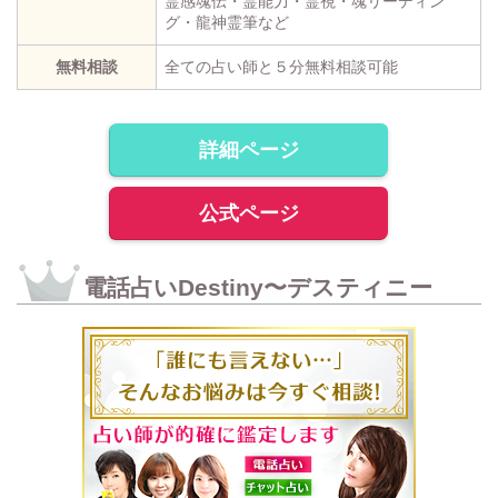
霊感魂伝・霊能力・霊視・魂リーディン
グ・龍神霊筆など
無料相談
全ての占い師と５分無料相談可能
詳細ページ
公式ページ
電話占いDestiny〜デスティニー