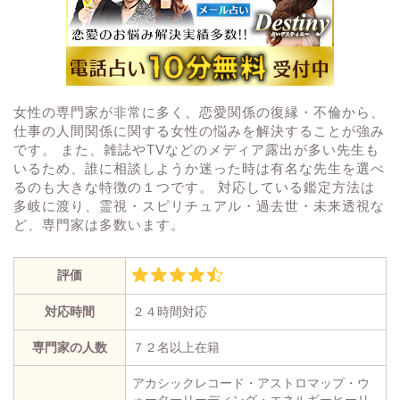
女性の専門家が非常に多く、恋愛関係の復縁・不倫から、
仕事の人間関係に関する女性の悩みを解決することが強み
です。 また、雑誌やTVなどのメディア露出が多い先生も
いるため、誰に相談しようか迷った時は有名な先生を選べ
るのも大きな特徴の１つです。 対応している鑑定方法は
多岐に渡り、霊視・スピリチュアル・過去世・未来透視な
ど、専門家は多数います。
評価
対応時間
２４時間対応
専門家の人数
７２名以上在籍
アカシックレコード・アストロマップ・ウ
ォーターリーディング・エネルギーヒーリ