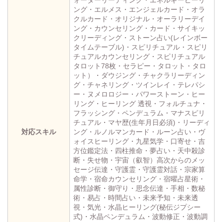
ング・エルメス・エンジェルカード・オラ
クルカード・オリジナル・オーラリーデイ
ング・カウンセリング・カード・サイキッ
クリーディング・ストーン占い(レインボー
タイムテーブル)・スピリチュアル・スピリ
チュアルカウンセリング・スピリチュアル
タロット78枚・セラピー・タロット・タロ
ット）・ダウジング・チャクラリーディン
グ・チャネリング・ツインレイ・テレパシ
ー・ヌメロロジー・パワーストーン・ヒー
リング・ヒーリング 透視・フォルチュナ・
フラッシング・ペンデュラム・マナスピリ
チュアル・マヤ歴(生年月日必須)・リーディ
対応スキル
ング・ルノルマンカード・ルーン占い・ヴ
ォイスヒーリング・九星気学・口寄せ・吉
方位鑑定法・四柱推命・夢占い・天中殺診
断・失せ物・宇宙（叡智）高次からのメッ
セージ伝達・守護霊・守護霊対話・宗家算
命学・宿命カウンセリング・宿曜占星術・
属性診断・御守り・思念伝達・手相・数秘
術・易占・時間占い・未来予知・未来透
視・気光・水晶ヒーリング(秘伝ジプシー
式)・水晶ペンデュラム・波動修正・波動調