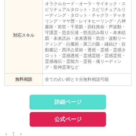
オラクルカード・オーラ・サイキック・ス
ピリチュアルタロット・スピリチュアルリ
ーディング・タロット・チャクラ・チャネ
リング・マヤ歴・レイキヒーリング・八神
書術・前世・千里眼・四柱推命・声波動・
守護霊・思念伝達・想念読み取り・未来絵
対応スキル
図・未来読み・未来透視・気功・波動リー
ディング・白魔術・第三の眼・縁結び・自
動書記・西洋占星術・透視・霊感・霊感タ
ロット・霊感透視・霊感霊聴・霊感霊視・
霊感魂伝・霊能力・霊視・魂リーディン
グ・龍神霊筆など
無料相談
全ての占い師と５分無料相談可能
詳細ページ
公式ページ