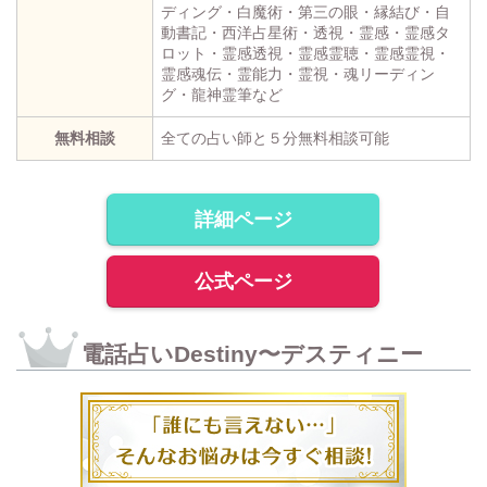
ディング・白魔術・第三の眼・縁結び・自
動書記・西洋占星術・透視・霊感・霊感タ
ロット・霊感透視・霊感霊聴・霊感霊視・
霊感魂伝・霊能力・霊視・魂リーディン
グ・龍神霊筆など
無料相談
全ての占い師と５分無料相談可能
詳細ページ
公式ページ
電話占いDestiny〜デスティニー