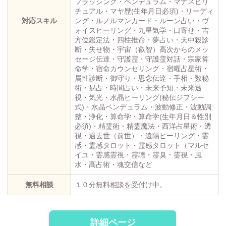
フラッシング・ペンデュラム・マナスピリ
チュアル・マヤ歴(生年月日必須)・リーディ
対応スキル
ング・ルノルマンカード・ルーン占い・ヴ
ォイスヒーリング・九星気学・口寄せ・吉
方位鑑定法・四柱推命・夢占い・天中殺診
断・失せ物・宇宙（叡智）高次からのメッ
セージ伝達・守護霊・守護霊対話・宗家算
命学・宿命カウンセリング・宿曜占星術・
属性診断・御守り・思念伝達・手相・数秘
術・易占・時間占い・未来予知・未来透
視・気光・水晶ヒーリング(秘伝ジプシー
式)・水晶ペンデュラム・波動修正・波動調
整・浄化・算命学・算命学(生年月日＆性別
必須)・精霊術・精霊魔法・西洋占星術・透
視・過去世（前世）・遠隔ヒーリング・霊
感・霊感タロット・霊感タロット（マルセ
イユ・霊感霊視・霊聴・霊臭・霊視・風
水・高占術・魂交信など
無料相談
１０分無料相談を受付け中。
詳細ページ