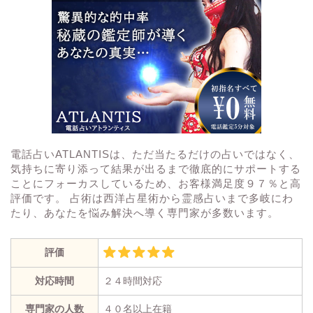
電話占いATLANTISは、ただ当たるだけの占いではなく、
気持ちに寄り添って結果が出るまで徹底的にサポートする
ことにフォーカスしているため、お客様満足度９７％と高
評価です。 占術は西洋占星術から霊感占いまで多岐にわ
たり、あなたを悩み解決へ導く専門家が多数います。
評価
対応時間
２４時間対応
専門家の人数
４０名以上在籍