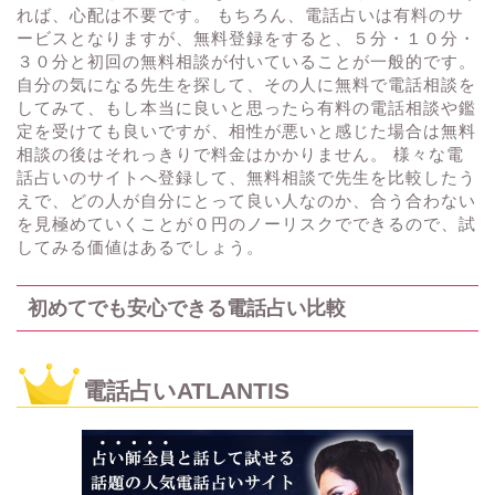
れば、心配は不要です。 もちろん、電話占いは有料のサ
ービスとなりますが、無料登録をすると、５分・１０分・
３０分と初回の無料相談が付いていることが一般的です。
自分の気になる先生を探して、その人に無料で電話相談を
してみて、もし本当に良いと思ったら有料の電話相談や鑑
定を受けても良いですが、相性が悪いと感じた場合は無料
相談の後はそれっきりで料金はかかりません。 様々な電
話占いのサイトへ登録して、無料相談で先生を比較したう
えで、どの人が自分にとって良い人なのか、合う合わない
を見極めていくことが０円のノーリスクでできるので、試
してみる価値はあるでしょう。
初めてでも安心できる電話占い比較
電話占いATLANTIS