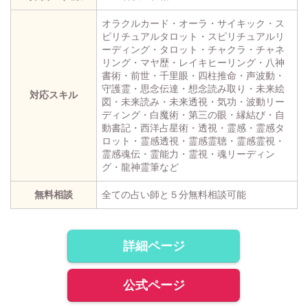
オラクルカード・オーラ・サイキック・ス
ピリチュアルタロット・スピリチュアルリ
ーディング・タロット・チャクラ・チャネ
リング・マヤ歴・レイキヒーリング・八神
書術・前世・千里眼・四柱推命・声波動・
守護霊・思念伝達・想念読み取り・未来絵
対応スキル
図・未来読み・未来透視・気功・波動リー
ディング・白魔術・第三の眼・縁結び・自
動書記・西洋占星術・透視・霊感・霊感タ
ロット・霊感透視・霊感霊聴・霊感霊視・
霊感魂伝・霊能力・霊視・魂リーディン
グ・龍神霊筆など
無料相談
全ての占い師と５分無料相談可能
詳細ページ
公式ページ