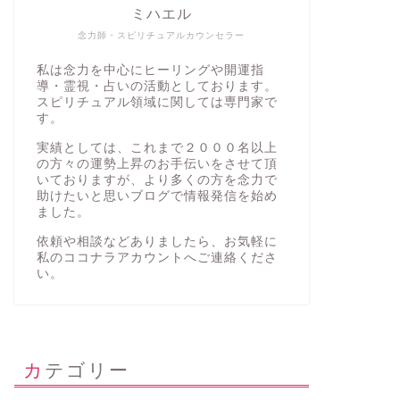
ミハエル
念力師・スピリチュアルカウンセラー
私は念力を中心にヒーリングや開運指
導・霊視・占いの活動としております。
スピリチュアル領域に関しては専門家で
す。
実績としては、これまで２０００名以上
の方々の運勢上昇のお手伝いをさせて頂
いておりますが、より多くの方を念力で
助けたいと思いブログで情報発信を始め
ました。
依頼や相談などありましたら、お気軽に
私の
ココナラアカウント
へご連絡くださ
い。
カテゴリー