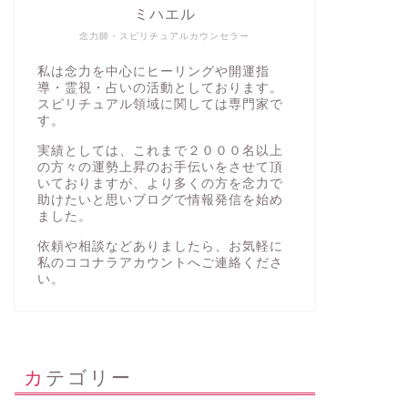
ミハエル
念力師・スピリチュアルカウンセラー
私は念力を中心にヒーリングや開運指
導・霊視・占いの活動としております。
スピリチュアル領域に関しては専門家で
す。
実績としては、これまで２０００名以上
の方々の運勢上昇のお手伝いをさせて頂
いておりますが、より多くの方を念力で
助けたいと思いブログで情報発信を始め
ました。
依頼や相談などありましたら、お気軽に
私の
ココナラアカウント
へご連絡くださ
い。
カテゴリー