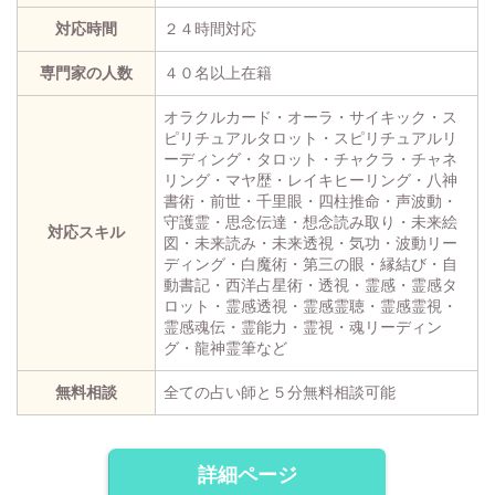
対応時間
２４時間対応
専門家の人数
４０名以上在籍
オラクルカード・オーラ・サイキック・ス
ピリチュアルタロット・スピリチュアルリ
ーディング・タロット・チャクラ・チャネ
リング・マヤ歴・レイキヒーリング・八神
書術・前世・千里眼・四柱推命・声波動・
守護霊・思念伝達・想念読み取り・未来絵
対応スキル
図・未来読み・未来透視・気功・波動リー
ディング・白魔術・第三の眼・縁結び・自
動書記・西洋占星術・透視・霊感・霊感タ
ロット・霊感透視・霊感霊聴・霊感霊視・
霊感魂伝・霊能力・霊視・魂リーディン
グ・龍神霊筆など
無料相談
全ての占い師と５分無料相談可能
詳細ページ