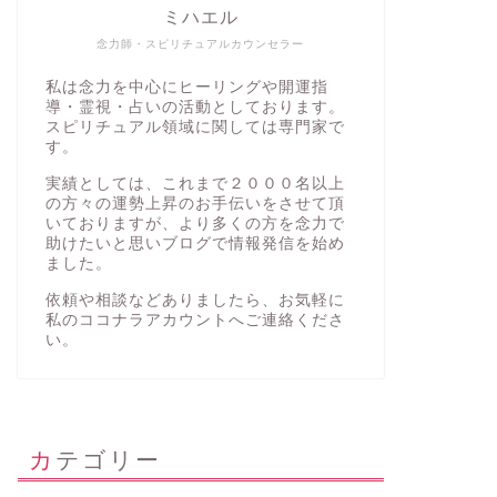
ミハエル
念力師・スピリチュアルカウンセラー
私は念力を中心にヒーリングや開運指
導・霊視・占いの活動としております。
スピリチュアル領域に関しては専門家で
す。
実績としては、これまで２０００名以上
の方々の運勢上昇のお手伝いをさせて頂
いておりますが、より多くの方を念力で
助けたいと思いブログで情報発信を始め
ました。
依頼や相談などありましたら、お気軽に
私の
ココナラアカウント
へご連絡くださ
い。
カテゴリー