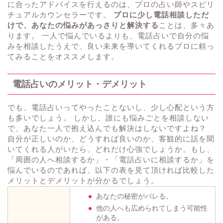
に合ったアドバイスを行えるのは、プロの占い師やスピリ
チュアルカウンセラーです。
プロに少し電話相談しただ
けで、あなたの悩みがあっさりと解決する
ことは、多々あ
ります。 一人で悩んでいるよりも、電話占いで自分の悩
みを相談したうえで、良い未来を導いてくれるプロに頼っ
てみることをオススメします。
電話占いのメリット・デメリット
でも、電話占いってやったことないし、少し心配という方
も多いでしょう。 しかし、誰にも悩みごとを相談しない
で、あなた一人で抱え込んでも解決はしないですよね？
自分が正しいのか、どうすれば良いのか、客観的に話を聞
いてくれる人がいたら、どれだけ心強でしょうか。もし、
「周囲の人へ相談するか」・「電話占いに相談するか」を
悩んでいるのであれば、以下の表を見て頂ければ比較した
メリットとデメリットが分かるでしょう。
あなたの秘密がバレる。
他の人へも広められてしまう可能性
がある。