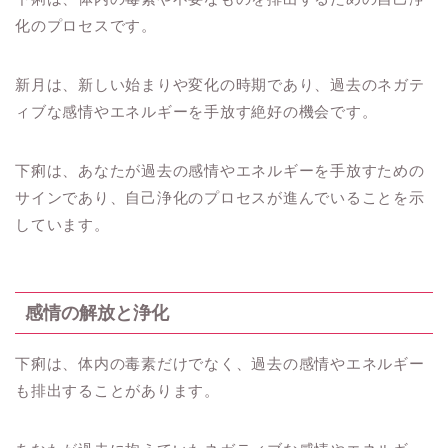
化のプロセスです。
新月は、新しい始まりや変化の時期であり、過去のネガテ
ィブな感情やエネルギーを手放す絶好の機会です。
下痢は、あなたが過去の感情やエネルギーを手放すための
サインであり、自己浄化のプロセスが進んでいることを示
しています。
感情の解放と浄化
下痢は、体内の毒素だけでなく、過去の感情やエネルギー
も排出することがあります。