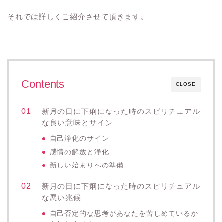
それでは詳しくご紹介させて頂きます。
Contents
CLOSE
新月の日に下痢になった時のスピリチュアル
な良い意味とサイン
自己浄化のサイン
感情の解放と浄化
新しい始まりへの準備
新月の日に下痢になった時のスピリチュアル
な悪い兆候
自己否定的な思考があなたを苦しめているか