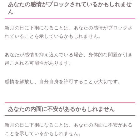
あなたの感情がブロックされているかもしれませ
ん
新月の日に下痢になることは、あなたの感情がブロックさ
れていることを示しているかもしれません。
あなたが感情を抑え込んでいる場合、身体的な問題が引き
起こされる可能性があります。
感情を解放し、自分自身を許可することが大切です。
あなたの内面に不安があるかもしれません
新月の日に下痢になることは、あなたの内面に不安がある
ことを示しているかもしれません。