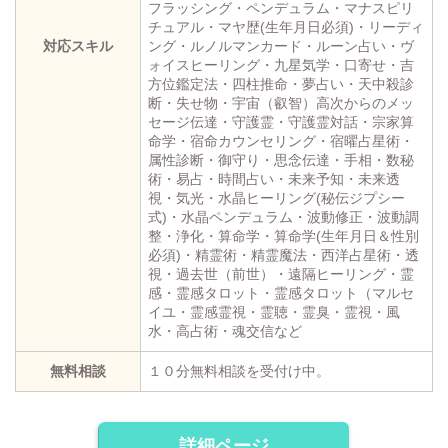
フラッシング・ペンデュラム・マナスピリ
チュアル・マヤ歴(生年月日必須)・リーディ
対応スキル
ング・ルノルマンカード・ルーン占い・ヴ
ォイスヒーリング・九星気学・口寄せ・吉
方位鑑定法・四柱推命・夢占い・天中殺診
断・失せ物・宇宙（叡智）高次からのメッ
セージ伝達・守護霊・守護霊対話・宗家算
命学・宿命カウンセリング・宿曜占星術・
属性診断・御守り・思念伝達・手相・数秘
術・易占・時間占い・未来予知・未来透
視・気光・水晶ヒーリング(秘伝ジプシー
式)・水晶ペンデュラム・波動修正・波動調
整・浄化・算命学・算命学(生年月日＆性別
必須)・精霊術・精霊魔法・西洋占星術・透
視・過去世（前世）・遠隔ヒーリング・霊
感・霊感タロット・霊感タロット（マルセ
イユ・霊感霊視・霊聴・霊臭・霊視・風
水・高占術・魂交信など
無料相談
１０分無料相談を受付け中。
詳細ページ