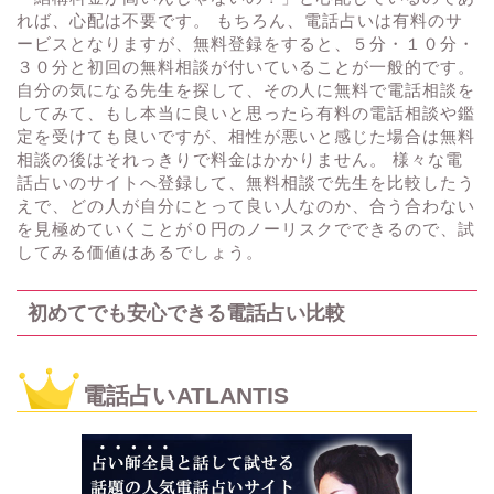
れば、心配は不要です。 もちろん、電話占いは有料のサ
ービスとなりますが、無料登録をすると、５分・１０分・
３０分と初回の無料相談が付いていることが一般的です。
自分の気になる先生を探して、その人に無料で電話相談を
してみて、もし本当に良いと思ったら有料の電話相談や鑑
定を受けても良いですが、相性が悪いと感じた場合は無料
相談の後はそれっきりで料金はかかりません。 様々な電
話占いのサイトへ登録して、無料相談で先生を比較したう
えで、どの人が自分にとって良い人なのか、合う合わない
を見極めていくことが０円のノーリスクでできるので、試
してみる価値はあるでしょう。
初めてでも安心できる電話占い比較
電話占いATLANTIS