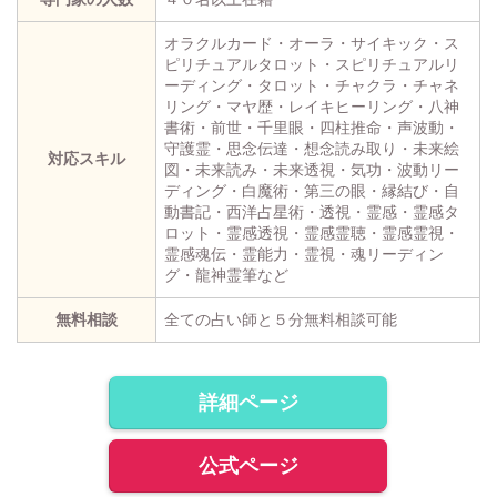
オラクルカード・オーラ・サイキック・ス
ピリチュアルタロット・スピリチュアルリ
ーディング・タロット・チャクラ・チャネ
リング・マヤ歴・レイキヒーリング・八神
書術・前世・千里眼・四柱推命・声波動・
守護霊・思念伝達・想念読み取り・未来絵
対応スキル
図・未来読み・未来透視・気功・波動リー
ディング・白魔術・第三の眼・縁結び・自
動書記・西洋占星術・透視・霊感・霊感タ
ロット・霊感透視・霊感霊聴・霊感霊視・
霊感魂伝・霊能力・霊視・魂リーディン
グ・龍神霊筆など
無料相談
全ての占い師と５分無料相談可能
詳細ページ
公式ページ