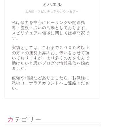
ミハエル
念力師・スピリチュアルカウンセラー
私は念力を中心にヒーリングや開運指
導・霊視・占いの活動としております。
スピリチュアル領域に関しては専門家で
す。
実績としては、これまで２０００名以上
の方々の運勢上昇のお手伝いをさせて頂
いておりますが、より多くの方を念力で
助けたいと思いブログで情報発信を始め
ました。
依頼や相談などありましたら、お気軽に
私の
ココナラアカウント
へご連絡くださ
い。
カテゴリー