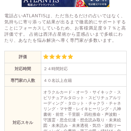
電話占いATLANTISは、ただ当たるだけの占いではなく、
気持ちに寄り添って結果が出るまで徹底的にサポートする
ことにフォーカスしているため、お客様満足度９７％と高
評価です。 占術は西洋占星術から霊感占いまで多岐にわ
たり、あなたを悩み解決へ導く専門家が多数います。
評価
対応時間
２４時間対応
専門家の人数
４０名以上在籍
オラクルカード・オーラ・サイキック・ス
ピリチュアルタロット・スピリチュアルリ
ーディング・タロット・チャクラ・チャネ
リング・マヤ歴・レイキヒーリング・八神
書術・前世・千里眼・四柱推命・声波動・
守護霊・思念伝達・想念読み取り・未来絵
対応スキル
図・未来読み・未来透視・気功・波動リー
ディング・白魔術・第三の眼・縁結び・自