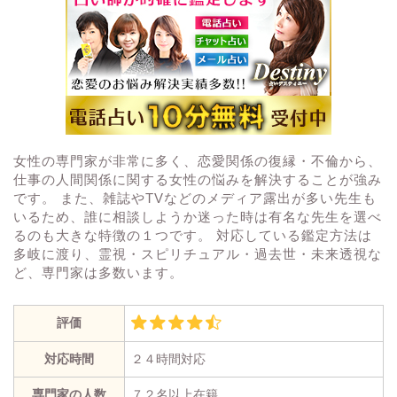
女性の専門家が非常に多く、恋愛関係の復縁・不倫から、
仕事の人間関係に関する女性の悩みを解決することが強み
です。 また、雑誌やTVなどのメディア露出が多い先生も
いるため、誰に相談しようか迷った時は有名な先生を選べ
るのも大きな特徴の１つです。 対応している鑑定方法は
多岐に渡り、霊視・スピリチュアル・過去世・未来透視な
ど、専門家は多数います。
評価
対応時間
２４時間対応
専門家の人数
７２名以上在籍