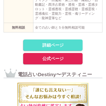
動書記・西洋占星術・透視・霊感・霊感タ
ロット・霊感透視・霊感霊聴・霊感霊視・
霊感魂伝・霊能力・霊視・魂リーディン
グ・龍神霊筆など
無料相談
全ての占い師と５分無料相談可能
詳細ページ
公式ページ
電話占いDestiny〜デスティニー