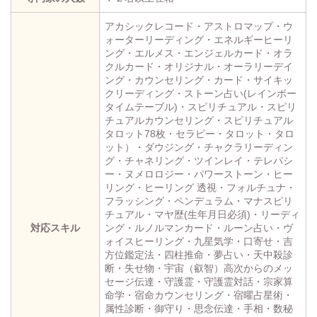
アカシックレコード・アストロマップ・ウ
ォーターリーディング・エネルギーヒーリ
ング・エルメス・エンジェルカード・オラ
クルカード・オリジナル・オーラリーデイ
ング・カウンセリング・カード・サイキッ
クリーディング・ストーン占い(レインボー
タイムテーブル)・スピリチュアル・スピリ
チュアルカウンセリング・スピリチュアル
タロット78枚・セラピー・タロット・タロ
ット）・ダウジング・チャクラリーディン
グ・チャネリング・ツインレイ・テレパシ
ー・ヌメロロジー・パワーストーン・ヒー
リング・ヒーリング 透視・フォルチュナ・
フラッシング・ペンデュラム・マナスピリ
チュアル・マヤ歴(生年月日必須)・リーディ
対応スキル
ング・ルノルマンカード・ルーン占い・ヴ
ォイスヒーリング・九星気学・口寄せ・吉
方位鑑定法・四柱推命・夢占い・天中殺診
断・失せ物・宇宙（叡智）高次からのメッ
セージ伝達・守護霊・守護霊対話・宗家算
命学・宿命カウンセリング・宿曜占星術・
属性診断・御守り・思念伝達・手相・数秘