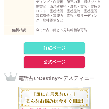
ディング・白魔術・第三の眼・縁結び・自
動書記・西洋占星術・透視・霊感・霊感タ
ロット・霊感透視・霊感霊聴・霊感霊視・
霊感魂伝・霊能力・霊視・魂リーディン
グ・龍神霊筆など
無料相談
全ての占い師と５分無料相談可能
詳細ページ
公式ページ
電話占いDestiny〜デスティニー