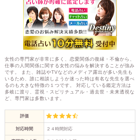
女性の専門家が非常に多く、恋愛関係の復縁・不倫から、
仕事の人間関係に関する女性の悩みを解決することが強み
です。 また、雑誌やTVなどのメディア露出が多い先生も
いるため、誰に相談しようか迷った時は有名な先生を選べ
るのも大きな特徴の１つです。 対応している鑑定方法は
多岐に渡り、霊視・スピリチュアル・過去世・未来透視な
ど、専門家は多数います。
評価
対応時間
２４時間対応