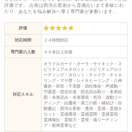
評価です。 占術は西洋占星術から霊感占いまで多岐にわ
たり、あなたを悩み解決へ導く専門家が多数います。
評価
対応時間
２４時間対応
専門家の人数
４０名以上在籍
オラクルカード・オーラ・サイキック・ス
ピリチュアルタロット・スピリチュアルリ
ーディング・タロット・チャクラ・チャネ
リング・マヤ歴・レイキヒーリング・八神
書術・前世・千里眼・四柱推命・声波動・
守護霊・思念伝達・想念読み取り・未来絵
対応スキル
図・未来読み・未来透視・気功・波動リー
ディング・白魔術・第三の眼・縁結び・自
動書記・西洋占星術・透視・霊感・霊感タ
ロット・霊感透視・霊感霊聴・霊感霊視・
霊感魂伝・霊能力・霊視・魂リーディン
グ・龍神霊筆など