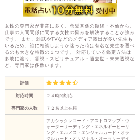
女性の専門家が非常に多く、恋愛関係の復縁・不倫から、
仕事の人間関係に関する女性の悩みを解決することが強み
です。 また、雑誌やTVなどのメディア露出が多い先生も
いるため、誰に相談しようか迷った時は有名な先生を選べ
るのも大きな特徴の１つです。 対応している鑑定方法は
多岐に渡り、霊視・スピリチュアル・過去世・未来透視な
ど、専門家は多数います。
評価
対応時間
２４時間対応
専門家の人数
７２名以上在籍
アカシックレコード・アストロマップ・ウ
ォーターリーディング・エネルギーヒーリ
ング・エルメス・エンジェルカード・オラ
クルカード・オリジナル・オーラリーデイ