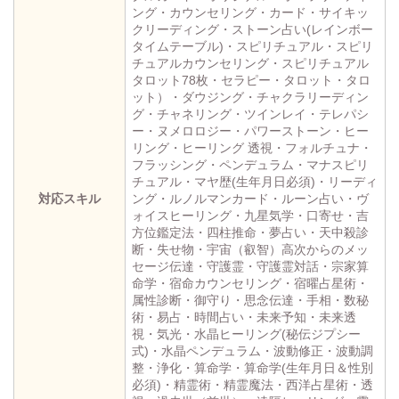
ング・カウンセリング・カード・サイキッ
クリーディング・ストーン占い(レインボー
タイムテーブル)・スピリチュアル・スピリ
チュアルカウンセリング・スピリチュアル
タロット78枚・セラピー・タロット・タロ
ット）・ダウジング・チャクラリーディン
グ・チャネリング・ツインレイ・テレパシ
ー・ヌメロロジー・パワーストーン・ヒー
リング・ヒーリング 透視・フォルチュナ・
フラッシング・ペンデュラム・マナスピリ
チュアル・マヤ歴(生年月日必須)・リーディ
対応スキル
ング・ルノルマンカード・ルーン占い・ヴ
ォイスヒーリング・九星気学・口寄せ・吉
方位鑑定法・四柱推命・夢占い・天中殺診
断・失せ物・宇宙（叡智）高次からのメッ
セージ伝達・守護霊・守護霊対話・宗家算
命学・宿命カウンセリング・宿曜占星術・
属性診断・御守り・思念伝達・手相・数秘
術・易占・時間占い・未来予知・未来透
視・気光・水晶ヒーリング(秘伝ジプシー
式)・水晶ペンデュラム・波動修正・波動調
整・浄化・算命学・算命学(生年月日＆性別
必須)・精霊術・精霊魔法・西洋占星術・透