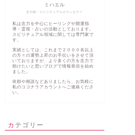
ミハエル
念力師・スピリチュアルカウンセラー
私は念力を中心にヒーリングや開運指
導・霊視・占いの活動としております。
スピリチュアル領域に関しては専門家で
す。
実績としては、これまで２０００名以上
の方々の運勢上昇のお手伝いをさせて頂
いておりますが、より多くの方を念力で
助けたいと思いブログで情報発信を始め
ました。
依頼や相談などありましたら、お気軽に
私の
ココナラアカウント
へご連絡くださ
い。
カテゴリー