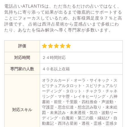
電話占いATLANTISは、ただ当たるだけの占いではなく、
気持ちに寄り添って結果が出るまで徹底的にサポートする
ことにフォーカスしているため、お客様満足度９７％と高
評価です。 占術は西洋占星術から霊感占いまで多岐にわ
たり、あなたを悩み解決へ導く専門家が多数います。
評価
対応時間
２４時間対応
専門家の人数
４０名以上在籍
オラクルカード・オーラ・サイキック・ス
ピリチュアルタロット・スピリチュアルリ
ーディング・タロット・チャクラ・チャネ
リング・マヤ歴・レイキヒーリング・八神
書術・前世・千里眼・四柱推命・声波動・
守護霊・思念伝達・想念読み取り・未来絵
対応スキル
図・未来読み・未来透視・気功・波動リー
ディング・白魔術・第三の眼・縁結び・自
動書記・西洋占星術・透視・霊感・霊感タ