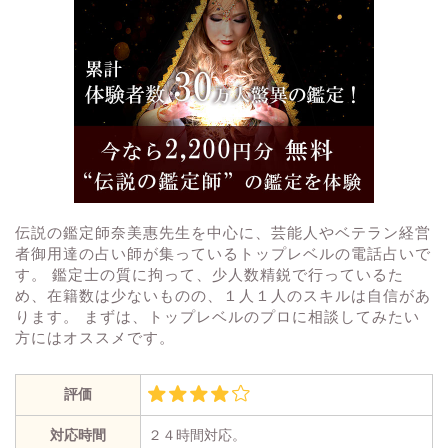
伝説の鑑定師奈美惠先生を中心に、芸能人やベテラン経営
者御用達の占い師が集っているトップレベルの電話占いで
す。 鑑定士の質に拘って、少人数精鋭で行っているた
め、在籍数は少ないものの、１人１人のスキルは自信があ
ります。 まずは、トップレベルのプロに相談してみたい
方にはオススメです。
評価
対応時間
２４時間対応。