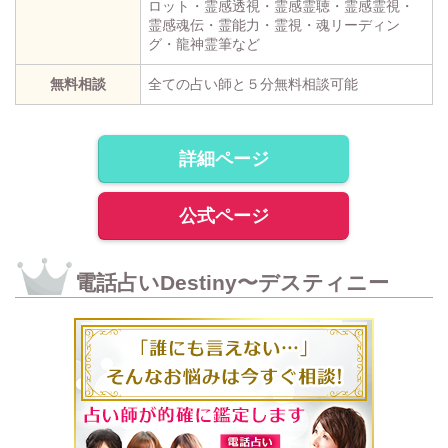
ロット・霊感透視・霊感霊聴・霊感霊視・
霊感魂伝・霊能力・霊視・魂リーディン
グ・龍神霊筆など
無料相談
全ての占い師と５分無料相談可能
詳細ページ
公式ページ
電話占いDestiny〜デスティニー