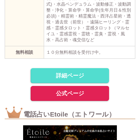
式)・水晶ペンデュラム・波動修正・波動調
整・浄化・算命学・算命学(生年月日＆性別
必須)・精霊術・精霊魔法・西洋占星術・透
視・過去世（前世）・遠隔ヒーリング・霊
感・霊感タロット・霊感タロット（マルセ
イユ・霊感霊視・霊聴・霊臭・霊視・風
水・高占術・魂交信など
無料相談
１０分無料相談を受付け中。
詳細ページ
公式ページ
電話占いEtoile（エトワール）