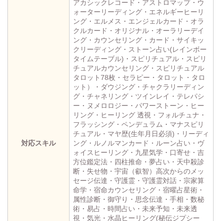
アカシックレコード・アストロマップ・ウ
ォーターリーディング・エネルギーヒーリ
ング・エルメス・エンジェルカード・オラ
クルカード・オリジナル・オーラリーデイ
ング・カウンセリング・カード・サイキッ
クリーディング・ストーン占い(レインボー
タイムテーブル)・スピリチュアル・スピリ
チュアルカウンセリング・スピリチュアル
タロット78枚・セラピー・タロット・タロ
ット）・ダウジング・チャクラリーディン
グ・チャネリング・ツインレイ・テレパシ
ー・ヌメロロジー・パワーストーン・ヒー
リング・ヒーリング 透視・フォルチュナ・
フラッシング・ペンデュラム・マナスピリ
チュアル・マヤ歴(生年月日必須)・リーディ
対応スキル
ング・ルノルマンカード・ルーン占い・ヴ
ォイスヒーリング・九星気学・口寄せ・吉
方位鑑定法・四柱推命・夢占い・天中殺診
断・失せ物・宇宙（叡智）高次からのメッ
セージ伝達・守護霊・守護霊対話・宗家算
命学・宿命カウンセリング・宿曜占星術・
属性診断・御守り・思念伝達・手相・数秘
術・易占・時間占い・未来予知・未来透
視・気光・水晶ヒーリング(秘伝ジプシー