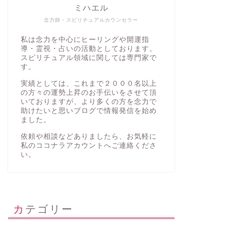
ミハエル
念力師・スピリチュアルカウンセラー
私は念力を中心にヒーリングや開運指
導・霊視・占いの活動としております。
スピリチュアル領域に関しては専門家で
す。
実績としては、これまで２０００名以上
の方々の運勢上昇のお手伝いをさせて頂
いておりますが、より多くの方を念力で
助けたいと思いブログで情報発信を始め
ました。
依頼や相談などありましたら、お気軽に
私の
ココナラアカウント
へご連絡くださ
い。
カテゴリー