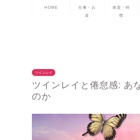
HOME
仕事・お
体質・特
金
徴
ツインレイ
ツインレイと倦怠感: 
のか