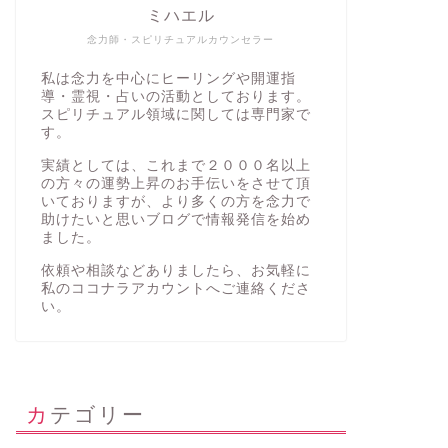
ミハエル
念力師・スピリチュアルカウンセラー
私は念力を中心にヒーリングや開運指
導・霊視・占いの活動としております。
スピリチュアル領域に関しては専門家で
す。
実績としては、これまで２０００名以上
の方々の運勢上昇のお手伝いをさせて頂
いておりますが、より多くの方を念力で
助けたいと思いブログで情報発信を始め
ました。
依頼や相談などありましたら、お気軽に
私の
ココナラアカウント
へご連絡くださ
い。
カテゴリー