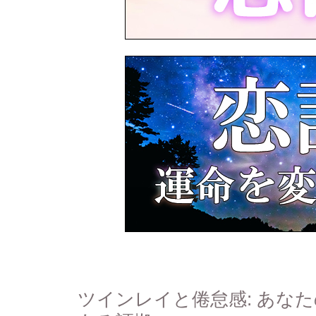
ツインレイと倦怠感: あな