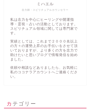
ミハエル
念力師・スピリチュアルカウンセラー
私は念力を中心にヒーリングや開運指
導・霊視・占いの活動としております。
スピリチュアル領域に関しては専門家で
す。
実績としては、これまで２０００名以上
の方々の運勢上昇のお手伝いをさせて頂
いておりますが、より多くの方を念力で
助けたいと思いブログで情報発信を始め
ました。
依頼や相談などありましたら、お気軽に
私の
ココナラアカウント
へご連絡くださ
い。
カテゴリー